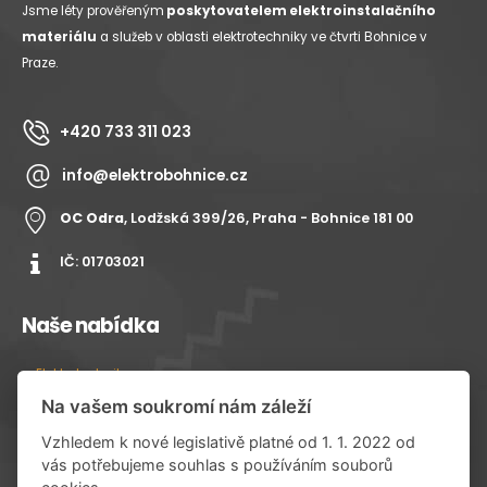
Jsme léty prověřeným
poskytovatelem elektroinstalačního
materiálu
a služeb v oblasti elektrotechniky ve čtvrti Bohnice v
Praze.
+420 733 311 023
info@elektrobohnice.cz
OC Odra
, Lodžská 399/26, Praha - Bohnice 181 00
IČ: 01703021
Naše nabídka
Elektrotechnika
Na vašem soukromí nám záleží
Kabely a vodiče
Data a komunikace
Vzhledem k nové legislativě platné od 1. 1. 2022 od
vás potřebujeme souhlas s používáním souborů
Svítidla a LED osvětlení