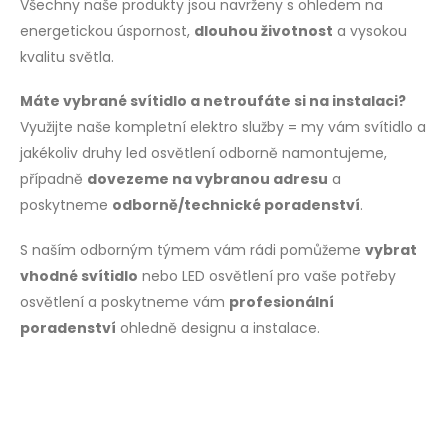
Všechny naše produkty jsou navrženy s ohledem na
energetickou úspornost,
dlouhou životnost
a vysokou
kvalitu světla.
Máte vybrané svítidlo a netroufáte si na instalaci?
Využijte naše kompletní elektro služby = my vám svítidlo a
jakékoliv druhy led osvětlení odborně namontujeme,
případně
dovezeme na vybranou adresu
a
poskytneme
odborně/technické poradenství
.
S naším odborným týmem vám rádi pomůžeme
vybrat
vhodné svítidlo
nebo LED osvětlení pro vaše potřeby
osvětlení a poskytneme vám
profesionální
poradenství
ohledně designu a instalace.