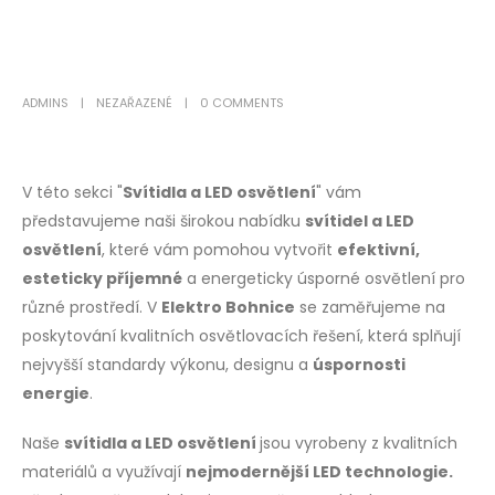
ADMINS
NEZAŘAZENÉ
0 COMMENTS
V této sekci "
Svítidla a LED osvětlení
" vám
představujeme naši širokou nabídku
svítidel a LED
osvětlení
, které vám pomohou vytvořit
efektivní,
esteticky příjemné
a energeticky úsporné osvětlení pro
různé prostředí. V
Elektro Bohnice
se zaměřujeme na
poskytování kvalitních osvětlovacích řešení, která splňují
nejvyšší standardy výkonu, designu a
úspornosti
energie
.
Naše
svítidla a LED osvětlení
jsou vyrobeny z kvalitních
materiálů a využívají
nejmodernější LED technologie.